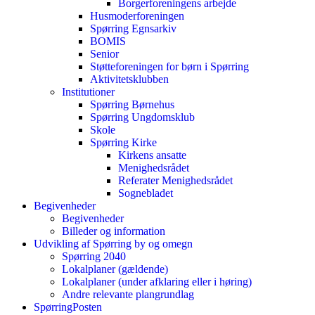
Borgerforeningens arbejde
Husmoderforeningen
Spørring Egnsarkiv
BOMIS
Senior
Støtteforeningen for børn i Spørring
Aktivitetsklubben
Institutioner
Spørring Børnehus
Spørring Ungdomsklub
Skole
Spørring Kirke
Kirkens ansatte
Menighedsrådet
Referater Menighedsrådet
Sognebladet
Begivenheder
Begivenheder
Billeder og information
Udvikling af Spørring by og omegn
Spørring 2040
Lokalplaner (gældende)
Lokalplaner (under afklaring eller i høring)
Andre relevante plangrundlag
SpørringPosten