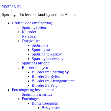
Videre
Spørring By
til
Spørring – En levende landsby nord for Aarhus
indhold
Godt at vide om Spørring
SpørringPosten
Kalender
Ny i byen
Omgivelser
Spørring å
Spørring sø
Spørring folkeskov
Spørring hundeskov
Spørrings historie
Billeder fra byen
Billeder fra Spørring Sø
Billeder fra Byfest
Billeder fra Arrangementer
Billeder fra Valg
Foreninger og Institutioner
Spørring Fælleshus
Foreninger
Borgerforeningen
Bestyrelsen