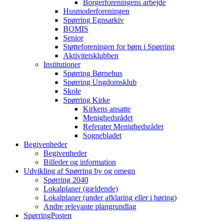
Borgerforeningens arbejde
Husmoderforeningen
Spørring Egnsarkiv
BOMIS
Senior
Støtteforeningen for børn i Spørring
Aktivitetsklubben
Institutioner
Spørring Børnehus
Spørring Ungdomsklub
Skole
Spørring Kirke
Kirkens ansatte
Menighedsrådet
Referater Menighedsrådet
Sognebladet
Begivenheder
Begivenheder
Billeder og information
Udvikling af Spørring by og omegn
Spørring 2040
Lokalplaner (gældende)
Lokalplaner (under afklaring eller i høring)
Andre relevante plangrundlag
SpørringPosten