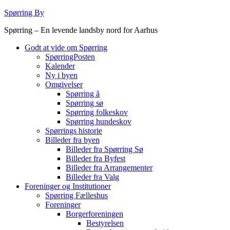
Videre
Spørring By
til
Spørring – En levende landsby nord for Aarhus
indhold
Godt at vide om Spørring
SpørringPosten
Kalender
Ny i byen
Omgivelser
Spørring å
Spørring sø
Spørring folkeskov
Spørring hundeskov
Spørrings historie
Billeder fra byen
Billeder fra Spørring Sø
Billeder fra Byfest
Billeder fra Arrangementer
Billeder fra Valg
Foreninger og Institutioner
Spørring Fælleshus
Foreninger
Borgerforeningen
Bestyrelsen