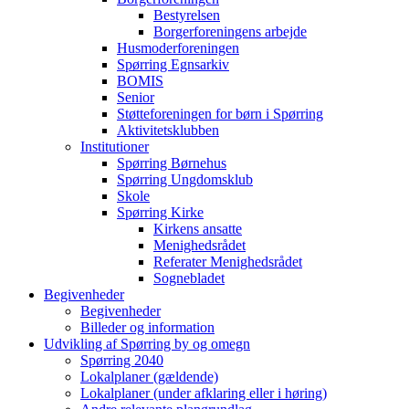
Bestyrelsen
Borgerforeningens arbejde
Husmoderforeningen
Spørring Egnsarkiv
BOMIS
Senior
Støtteforeningen for børn i Spørring
Aktivitetsklubben
Institutioner
Spørring Børnehus
Spørring Ungdomsklub
Skole
Spørring Kirke
Kirkens ansatte
Menighedsrådet
Referater Menighedsrådet
Sognebladet
Begivenheder
Begivenheder
Billeder og information
Udvikling af Spørring by og omegn
Spørring 2040
Lokalplaner (gældende)
Lokalplaner (under afklaring eller i høring)