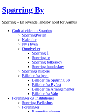
Videre
Spørring By
til
indhold
Spørring – En levende landsby nord for Aarhus
Godt at vide om Spørring
SpørringPosten
Kalender
Ny i byen
Omgivelser
Spørring å
Spørring sø
Spørring folkeskov
Spørring hundeskov
Spørrings historie
Billeder fra byen
Billeder fra Spørring Sø
Billeder fra Byfest
Billeder fra Arrangementer
Billeder fra Valg
Foreninger og Institutioner
Spørring Fælleshus
Foreninger
Borgerforeningen