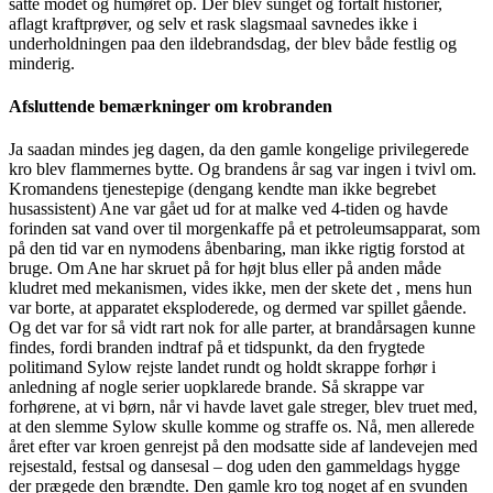
satte modet og humøret op. Der blev sunget og fortalt historier,
aflagt kraftprøver, og selv et rask slagsmaal savnedes ikke i
underholdningen paa den ildebrandsdag, der blev både festlig og
minderig.
Afsluttende bemærkninger om krobranden
Ja saadan mindes jeg dagen, da den gamle kongelige privilegerede
kro blev flammernes bytte. Og brandens år sag var ingen i tvivl om.
Kromandens tjenestepige (dengang kendte man ikke begrebet
husassistent) Ane var gået ud for at malke ved 4-tiden og havde
forinden sat vand over til morgenkaffe på et petroleumsapparat, som
på den tid var en nymodens åbenbaring, man ikke rigtig forstod at
bruge. Om Ane har skruet på for højt blus eller på anden måde
kludret med mekanismen, vides ikke, men der skete det , mens hun
var borte, at apparatet eksploderede, og dermed var spillet gående.
Og det var for så vidt rart nok for alle parter, at brandårsagen kunne
findes, fordi branden indtraf på et tidspunkt, da den frygtede
politimand Sylow rejste landet rundt og holdt skrappe forhør i
anledning af nogle serier uopklarede brande. Så skrappe var
forhørene, at vi børn, når vi havde lavet gale streger, blev truet med,
at den slemme Sylow skulle komme og straffe os. Nå, men allerede
året efter var kroen genrejst på den modsatte side af landevejen med
rejsestald, festsal og dansesal – dog uden den gammeldags hygge
der prægede den brændte. Den gamle kro tog noget af en svunden