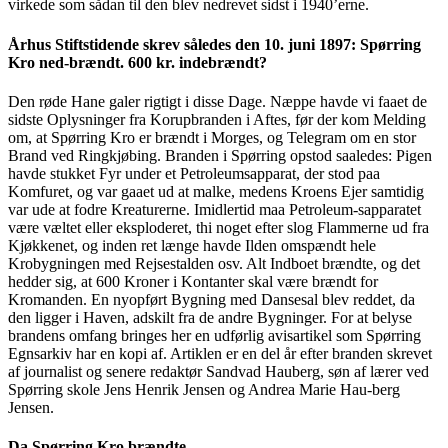
virkede som sådan til den blev nedrevet sidst i 1940’erne.
Århus Stiftstidende skrev således den 10. juni 1897: Spørring
Kro ned-brændt. 600 kr. indebrændt?
Den røde Hane galer rigtigt i disse Dage. Næppe havde vi faaet de
sidste Oplysninger fra Korupbranden i Aftes, før der kom Melding
om, at Spørring Kro er brændt i Morges, og Telegram om en stor
Brand ved Ringkjøbing. Branden i Spørring opstod saaledes: Pigen
havde stukket Fyr under et Petroleumsapparat, der stod paa
Komfuret, og var gaaet ud at malke, medens Kroens Ejer samtidig
var ude at fodre Kreaturerne. Imidlertid maa Petroleum-sapparatet
være væltet eller eksploderet, thi noget efter slog Flammerne ud fra
Kjøkkenet, og inden ret længe havde Ilden omspændt hele
Krobygningen med Rejsestalden osv. Alt Indboet brændte, og det
hedder sig, at 600 Kroner i Kontanter skal være brændt for
Kromanden. En nyopført Bygning med Dansesal blev reddet, da
den ligger i Haven, adskilt fra de andre Bygninger. For at belyse
brandens omfang bringes her en udførlig avisartikel som Spørring
Egnsarkiv har en kopi af. Artiklen er en del år efter branden skrevet
af journalist og senere redaktør Sandvad Hauberg, søn af lærer ved
Spørring skole Jens Henrik Jensen og Andrea Marie Hau-berg
Jensen.
Da Spørring Kro brændte