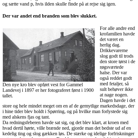
og sætte vand p, hvis ilden skulle finde på at rejse sig igen.
Der var andet end branden som blev slukket.
For alle andre end
krofamilien havde
det været en
herlig dag.
Drikkevarerne
slog godt til trods
den store tørst i de
røgsværtede
halse. Der var
også reddet godt
med fetaljer, så
Den nye kro blev opført vest for Gammel
sult behøver ikke
Landevej i 1897 er her fotograferet først i 1900
at nage nogen.
tallet.
Dagen havde i det
store og hele mindet meget om en af de gemytlige markedsdage, der
i hine tider blev holdt i Spørring, og på hvilke man forlystede sig
med alskens fjas og tant.
Da redningsfeberen havde sat sig, og det blev klart, at kroen med
hvad dertil hørte, ville brænde ned, gjorde man det bedste ud af en
kedelig ting og slog gækken løs. De stærke og idelige forfriskninger