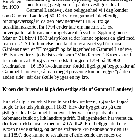
Rutebilen
med kro og gæstgiveri lå på den vestlige side af
fra 1930
Gammel Landevej, den beliggenhed vi i dag kender
som Gammel Landevej 50. Det var en gammel faldefærdig
bindingsværksgård da den blev nedrevet i 1889. Ifølge
udskiftningskortet fra 1794 er der tale om matr.nr. 21, og
hovedparten af husmandsbrugets areal lå syd for Spørring mose.
Matr.nr. 21 blev i 1883 udstykket så der kunne opføres en gård med
matr.nr. 21 A i forbindelse med landbrugsarealet syd for mosen.
Gårdens navn er ”Elmegård” og beliggenheden Gammel Landevej
95. Nu kender vi jo bedst stedet som ”Minkfarmen”. Kroens areal
fik matr. nr. 21 B og var ved udskiftningen i 1794 på 40.990
kvadratalen = 16.150 kvadratmeter, fordelt ligeligt på begge sider af
Gammel Landevej, så man meget passende kunne bygge ”på den
anden side” når der skulle bygges en ny kro.
Kroen der brændte lå på den østlige side af Gammel Landevej
En del år før den ældst kendte kro blev nedrevet, og sikkert også
nogle år før udstykningen i 1883, blev der bygget kro på den
østlige side af Gammel Landevej. Der var både plads til en
købmandsbutik og lidt landbrugsdrift. Beliggenheden har været ca.
der hvor rækkehusene med nr. 49 A til 49 E er beliggende i dag.
Kroen havde stråtag, og denne stråtækte kro nedbrændte den 10.
juni 1897, dog kunne rejsestalden efterfølgende anvendes og