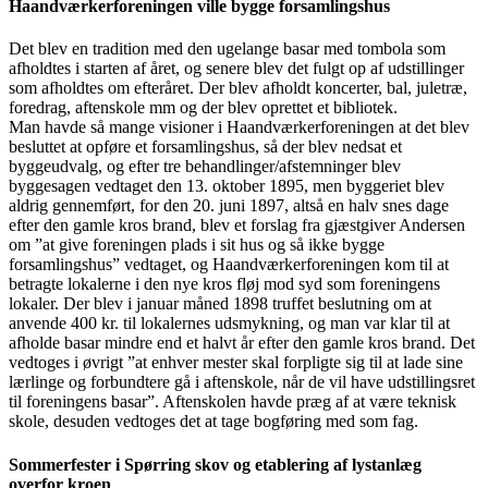
Haandværkerforeningen ville bygge forsamlingshus
Det blev en tradition med den ugelange basar med tombola som
afholdtes i starten af året, og senere blev det fulgt op af udstillinger
som afholdtes om efteråret. Der blev afholdt koncerter, bal, juletræ,
foredrag, aftenskole mm og der blev oprettet et bibliotek.
Man havde så mange visioner i Haandværkerforeningen at det blev
besluttet at opføre et forsamlingshus, så der blev nedsat et
byggeudvalg, og efter tre behandlinger/afstemninger blev
byggesagen vedtaget den 13. oktober 1895, men byggeriet blev
aldrig gennemført, for den 20. juni 1897, altså en halv snes dage
efter den gamle kros brand, blev et forslag fra gjæstgiver Andersen
om ”at give foreningen plads i sit hus og så ikke bygge
forsamlingshus” vedtaget, og Haandværkerforeningen kom til at
betragte lokalerne i den nye kros fløj mod syd som foreningens
lokaler. Der blev i januar måned 1898 truffet beslutning om at
anvende 400 kr. til lokalernes udsmykning, og man var klar til at
afholde basar mindre end et halvt år efter den gamle kros brand. Det
vedtoges i øvrigt ”at enhver mester skal forpligte sig til at lade sine
lærlinge og forbundtere gå i aftenskole, når de vil have udstillingsret
til foreningens basar”. Aftenskolen havde præg af at være teknisk
skole, desuden vedtoges det at tage bogføring med som fag.
Sommerfester i Spørring skov og etablering af lystanlæg
overfor kroen