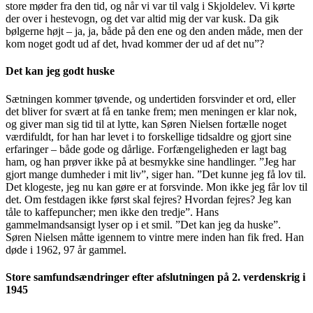
store møder fra den tid, og når vi var til valg i Skjoldelev. Vi kørte
der over i hestevogn, og det var altid mig der var kusk. Da gik
bølgerne højt – ja, ja, både på den ene og den anden måde, men der
kom noget godt ud af det, hvad kommer der ud af det nu”?
Det kan jeg godt huske
Sætningen kommer tøvende, og undertiden forsvinder et ord, eller
det bliver for svært at få en tanke frem; men meningen er klar nok,
og giver man sig tid til at lytte, kan Søren Nielsen fortælle noget
værdifuldt, for han har levet i to forskellige tidsaldre og gjort sine
erfaringer – både gode og dårlige. Forfængeligheden er lagt bag
ham, og han prøver ikke på at besmykke sine handlinger. ”Jeg har
gjort mange dumheder i mit liv”, siger han. ”Det kunne jeg få lov til.
Det klogeste, jeg nu kan gøre er at forsvinde. Mon ikke jeg får lov til
det. Om festdagen ikke først skal fejres? Hvordan fejres? Jeg kan
tåle to kaffepuncher; men ikke den tredje”. Hans
gammelmandsansigt lyser op i et smil. ”Det kan jeg da huske”.
Søren Nielsen måtte igennem to vintre mere inden han fik fred. Han
døde i 1962, 97 år gammel.
Store samfundsændringer efter afslutningen på 2. verdenskrig i
1945