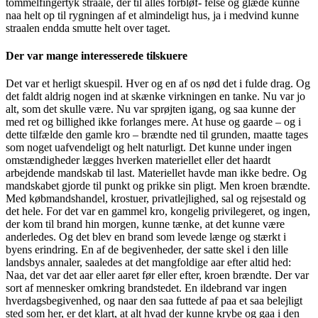
tommelfingertyk straale, der til alles forbløf- felse og glæde kunne
naa helt op til rygningen af et almindeligt hus, ja i medvind kunne
straalen endda smutte helt over taget.
Der var mange interesserede tilskuere
Det var et herligt skuespil. Hver og en af os nød det i fulde drag. Og
det faldt aldrig nogen ind at skænke virkningen en tanke. Nu var jo
alt, som det skulle være. Nu var sprøjten igang, og saa kunne der
med ret og billighed ikke forlanges mere. At huse og gaarde – og i
dette tilfælde den gamle kro – brændte ned til grunden, maatte tages
som noget uafvendeligt og helt naturligt. Det kunne under ingen
omstændigheder lægges hverken materiellet eller det haardt
arbejdende mandskab til last. Materiellet havde man ikke bedre. Og
mandskabet gjorde til punkt og prikke sin pligt. Men kroen brændte.
Med købmandshandel, krostuer, privatlejlighed, sal og rejsestald og
det hele. For det var en gammel kro, kongelig privilegeret, og ingen,
der kom til brand hin morgen, kunne tænke, at det kunne være
anderledes. Og det blev en brand som levede længe og stærkt i
byens erindring. En af de begivenheder, der satte skel i den lille
landsbys annaler, saaledes at det mangfoldige aar efter altid hed:
Naa, det var det aar eller aaret før eller efter, kroen brændte. Der var
sort af mennesker omkring brandstedet. En ildebrand var ingen
hverdagsbegivenhed, og naar den saa futtede af paa et saa belejligt
sted som her, er det klart, at alt hvad der kunne krybe og gaa i den