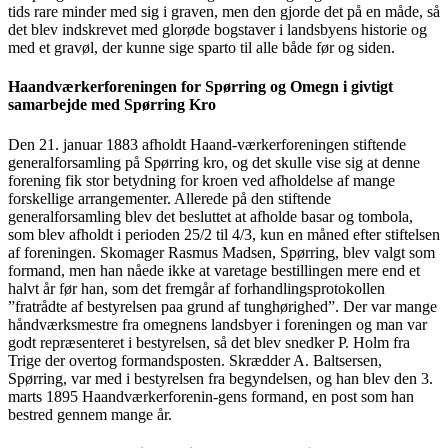
tids rare minder med sig i graven, men den gjorde det på en måde, så
det blev indskrevet med glorøde bogstaver i landsbyens historie og
med et gravøl, der kunne sige sparto til alle både før og siden.
Haandværkerforeningen for Spørring og Omegn i givtigt
samarbejde med Spørring Kro
Den 21. januar 1883 afholdt Haand-værkerforeningen stiftende
generalforsamling på Spørring kro, og det skulle vise sig at denne
forening fik stor betydning for kroen ved afholdelse af mange
forskellige arrangementer. Allerede på den stiftende
generalforsamling blev det besluttet at afholde basar og tombola,
som blev afholdt i perioden 25/2 til 4/3, kun en måned efter stiftelsen
af foreningen. Skomager Rasmus Madsen, Spørring, blev valgt som
formand, men han nåede ikke at varetage bestillingen mere end et
halvt år før han, som det fremgår af forhandlingsprotokollen
”fratrådte af bestyrelsen paa grund af tunghørighed”. Der var mange
håndværksmestre fra omegnens landsbyer i foreningen og man var
godt repræsenteret i bestyrelsen, så det blev snedker P. Holm fra
Trige der overtog formandsposten. Skrædder A. Baltsersen,
Spørring, var med i bestyrelsen fra begyndelsen, og han blev den 3.
marts 1895 Haandværkerforenin-gens formand, en post som han
bestred gennem mange år.