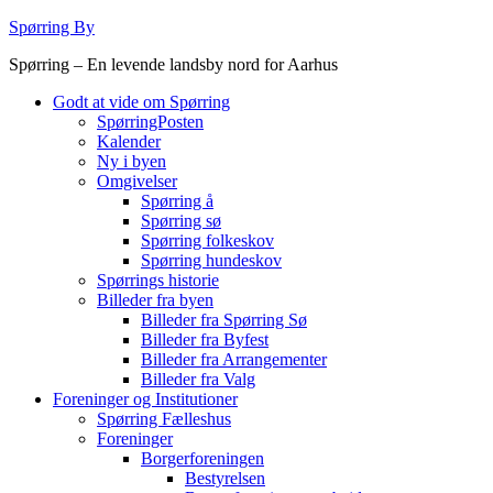
Videre
Spørring By
til
Spørring – En levende landsby nord for Aarhus
indhold
Godt at vide om Spørring
SpørringPosten
Kalender
Ny i byen
Omgivelser
Spørring å
Spørring sø
Spørring folkeskov
Spørring hundeskov
Spørrings historie
Billeder fra byen
Billeder fra Spørring Sø
Billeder fra Byfest
Billeder fra Arrangementer
Billeder fra Valg
Foreninger og Institutioner
Spørring Fælleshus
Foreninger
Borgerforeningen
Bestyrelsen