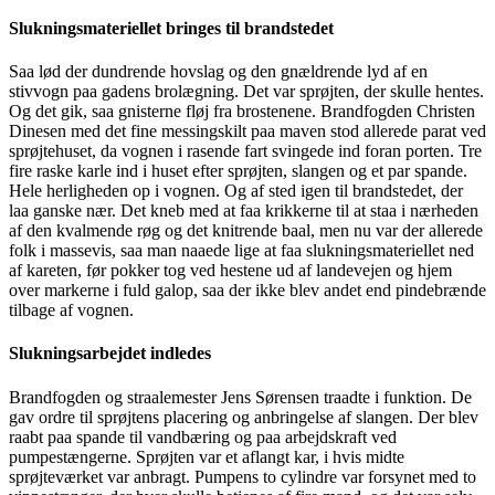
Slukningsmateriellet bringes til brandstedet
Saa lød der dundrende hovslag og den gnældrende lyd af en
stivvogn paa gadens brolægning. Det var sprøjten, der skulle hentes.
Og det gik, saa gnisterne fløj fra brostenene. Brandfogden Christen
Dinesen med det fine messingskilt paa maven stod allerede parat ved
sprøjtehuset, da vognen i rasende fart svingede ind foran porten. Tre
fire raske karle ind i huset efter sprøjten, slangen og et par spande.
Hele herligheden op i vognen. Og af sted igen til brandstedet, der
laa ganske nær. Det kneb med at faa krikkerne til at staa i nærheden
af den kvalmende røg og det knitrende baal, men nu var der allerede
folk i massevis, saa man naaede lige at faa slukningsmateriellet ned
af kareten, før pokker tog ved hestene ud af landevejen og hjem
over markerne i fuld galop, saa der ikke blev andet end pindebrænde
tilbage af vognen.
Slukningsarbejdet indledes
Brandfogden og straalemester Jens Sørensen traadte i funktion. De
gav ordre til sprøjtens placering og anbringelse af slangen. Der blev
raabt paa spande til vandbæring og paa arbejdskraft ved
pumpestængerne. Sprøjten var et aflangt kar, i hvis midte
sprøjteværket var anbragt. Pumpens to cylindre var forsynet med to