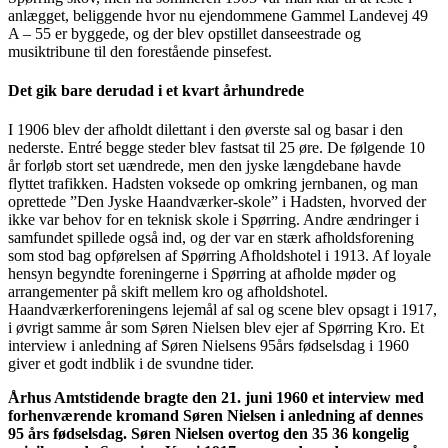
anlægget, beliggende hvor nu ejendommene Gammel Landevej 49
A – 55 er byggede, og der blev opstillet danseestrade og
musiktribune til den forestående pinsefest.
Det gik bare derudad i et kvart århundrede
I 1906 blev der afholdt dilettant i den øverste sal og basar i den
nederste. Entré begge steder blev fastsat til 25 øre. De følgende 10
år forløb stort set uændrede, men den jyske længdebane havde
flyttet trafikken. Hadsten voksede op omkring jernbanen, og man
oprettede ”Den Jyske Haandværker-skole” i Hadsten, hvorved der
ikke var behov for en teknisk skole i Spørring. Andre ændringer i
samfundet spillede også ind, og der var en stærk afholdsforening
som stod bag opførelsen af Spørring Afholdshotel i 1913. Af loyale
hensyn begyndte foreningerne i Spørring at afholde møder og
arrangementer på skift mellem kro og afholdshotel.
Haandværkerforeningens lejemål af sal og scene blev opsagt i 1917,
i øvrigt samme år som Søren Nielsen blev ejer af Spørring Kro. Et
interview i anledning af Søren Nielsens 95års fødselsdag i 1960
giver et godt indblik i de svundne tider.
Århus Amtstidende bragte den 21. juni 1960 et interview med
forhenværende kromand Søren Nielsen i anledning af dennes
95 års fødselsdag. Søren Nielsen overtog den 35 36 kongelig