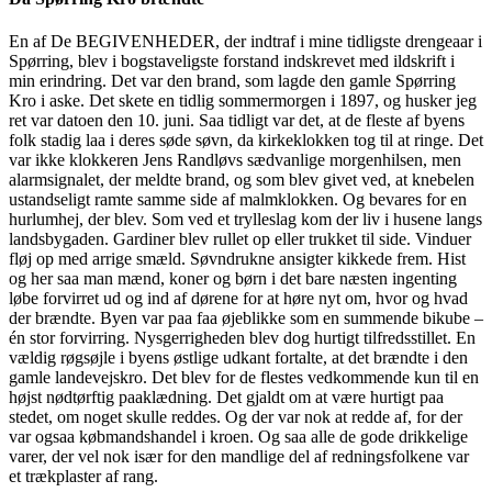
En af De BEGIVENHEDER, der indtraf i mine tidligste drengeaar i
Spørring, blev i bogstaveligste forstand indskrevet med ildskrift i
min erindring. Det var den brand, som lagde den gamle Spørring
Kro i aske. Det skete en tidlig sommermorgen i 1897, og husker jeg
ret var datoen den 10. juni. Saa tidligt var det, at de fleste af byens
folk stadig laa i deres søde søvn, da kirkeklokken tog til at ringe. Det
var ikke klokkeren Jens Randløvs sædvanlige morgenhilsen, men
alarmsignalet, der meldte brand, og som blev givet ved, at knebelen
ustandseligt ramte samme side af malmklokken. Og bevares for en
hurlumhej, der blev. Som ved et trylleslag kom der liv i husene langs
landsbygaden. Gardiner blev rullet op eller trukket til side. Vinduer
fløj op med arrige smæld. Søvndrukne ansigter kikkede frem. Hist
og her saa man mænd, koner og børn i det bare næsten ingenting
løbe forvirret ud og ind af dørene for at høre nyt om, hvor og hvad
der brændte. Byen var paa faa øjeblikke som en summende bikube –
én stor forvirring. Nysgerrigheden blev dog hurtigt tilfredsstillet. En
vældig røgsøjle i byens østlige udkant fortalte, at det brændte i den
gamle landevejskro. Det blev for de flestes vedkommende kun til en
højst nødtørftig paaklædning. Det gjaldt om at være hurtigt paa
stedet, om noget skulle reddes. Og der var nok at redde af, for der
var ogsaa købmandshandel i kroen. Og saa alle de gode drikkelige
varer, der vel nok især for den mandlige del af redningsfolkene var
et trækplaster af rang.