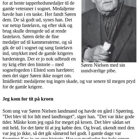
for at hente tapperhedsmedaljer til de
gamle veteraner i sognet. Medaljerne
havde han i en taske. Her fandt Søren
dem. De så godt ud, synes han. Det
var netop fastelavn, og efter skik og
brug skulle drengede ud at rende
fastelavn. Søren delte de fine
medaljer ud til kammeraterne, og så
gik de ud i sognet og sang fastelavn
ind, smykket med de gamle krigeres
hæderstegn. Der er jo nok udbrudt en
ny krig efter den historie – med
Søren Nielsen med sin
sognefogeden i Elsted som hærfører;
uundværlige pibe.
men det siger Søren ikke noget om.
Imidlertid: medaljerne tog ingen skade, og var senere til megen pryd
for de gamle krigere.
Jeg kom for tit på kroen
Som ung var Søren Nielsen landmand og havde en gård i Spørring.
”Det blev til for lidt med landbruget”, siger han. ”Det var ikke gode
tider. Måske kom jeg også for meget på kroen. Det blev sådan set
mit held, for det førte til at jeg købte den. Og hvad, ukendt med den
var jeg jo ikke, så det gik såmænd hel godt. I gamle dage var
Spørring Kro jo en stor historie. Her var markeder for hele egnen.