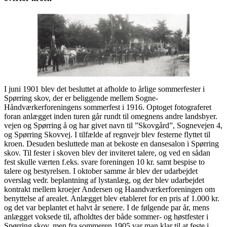
I juni 1901 blev det besluttet at afholde to årlige sommerfester i
Spørring skov, der er beliggende mellem Sogne-
Håndværkerforeningens sommerfest i 1916. Optoget fotograferet
foran anlægget inden turen går rundt til omegnens andre landsbyer.
vejen og Spørring å og har givet navn til ”Skovgård”, Sognevejen 4,
og Spørring Skovvej. I tilfælde af regnvejr blev festerne flyttet til
kroen. Desuden besluttede man at bekoste en dansesalon i Spørring
skov. Til fester i skoven blev der inviteret talere, og ved en sådan
fest skulle værten f.eks. svare foreningen 10 kr. samt bespise to
talere og bestyrelsen. I oktober samme år blev der udarbejdet
overslag vedr. beplantning af lystanlæg, og der blev udarbejdet
kontrakt mellem kroejer Andersen og Haandværkerforeningen om
benyttelse af arealet. Anlægget blev etableret for en pris af 1.000 kr.
og det var beplantet et halvt år senere. I de følgende par år, mens
anlægget voksede til, afholdtes der både sommer- og høstfester i
Spørring skov, men fra sommeren 1905 var man klar til at feste i