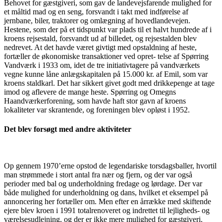
Behovet for gæstgiveri, som gav de landevejsfarende mulighed for
et måltid mad og en seng, forsvandt i takt med indførelse af
jernbane, biler, traktorer og omlægning af hovedlandevejen.
Hestene, som der på et tidspunkt var plads til et halvt hundrede af i
kroens rejsestald, forsvandt ud af billedet, og rejsestalden blev
nedrevet. At det havde været givtigt med opstaldning af heste,
fortæller de økonomiske transaktioner ved opret- telse af Spørring
Vandværk i 1933 om, idet de tre initiativtagere på vandværkets
vegne kunne låne anlægskapitalen på 15.000 kr. af Emil, som var
kroens staldkarl. Det har sikkert givet godt med drikkepenge at tage
imod og aflevere de mange heste. Spørring og Omegns
Haandværkerforening, som havde haft stor gavn af kroens
lokaliteter var skrantende, og foreningen blev opløst i 1952.
Det blev forsøgt med andre aktiviteter
Op gennem 1970’erne opstod de legendariske torsdagsballer, hvortil
man strømmede i stort antal fra nær og fjern, og der var også
perioder med bal og underholdning fredage og lørdage. Der var
både mulighed for underholdning og dans, hvilket et eksempel på
annoncering her fortæller om. Men efter en årrække med skiftende
ejere blev kroen i 1991 totalrenoveret og indrettet til lejligheds- og
værelsesudlejning, og der er ikke mere mulighed for gæstgiveri.