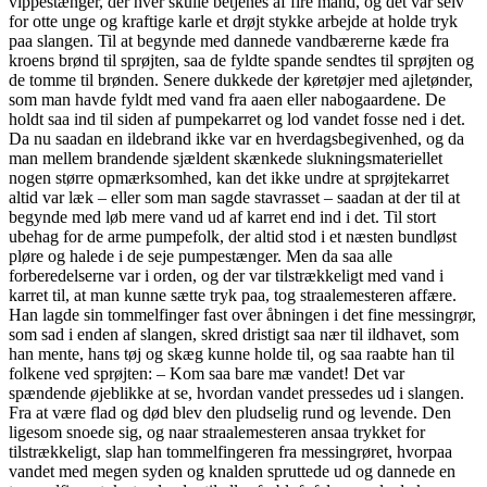
vippestænger, der hver skulle betjenes af fire mand, og det var selv
for otte unge og kraftige karle et drøjt stykke arbejde at holde tryk
paa slangen. Til at begynde med dannede vandbærerne kæde fra
kroens brønd til sprøjten, saa de fyldte spande sendtes til sprøjten og
de tomme til brønden. Senere dukkede der køretøjer med ajletønder,
som man havde fyldt med vand fra aaen eller nabogaardene. De
holdt saa ind til siden af pumpekarret og lod vandet fosse ned i det.
Da nu saadan en ildebrand ikke var en hverdagsbegivenhed, og da
man mellem brandende sjældent skænkede slukningsmateriellet
nogen større opmærksomhed, kan det ikke undre at sprøjtekarret
altid var læk – eller som man sagde stavrasset – saadan at der til at
begynde med løb mere vand ud af karret end ind i det. Til stort
ubehag for de arme pumpefolk, der altid stod i et næsten bundløst
pløre og halede i de seje pumpestænger. Men da saa alle
forberedelserne var i orden, og der var tilstrækkeligt med vand i
karret til, at man kunne sætte tryk paa, tog straalemesteren affære.
Han lagde sin tommelfinger fast over åbningen i det fine messingrør,
som sad i enden af slangen, skred dristigt saa nær til ildhavet, som
han mente, hans tøj og skæg kunne holde til, og saa raabte han til
folkene ved sprøjten: – Kom saa bare mæ vandet! Det var
spændende øjeblikke at se, hvordan vandet pressedes ud i slangen.
Fra at være flad og død blev den pludselig rund og levende. Den
ligesom snoede sig, og naar straalemesteren ansaa trykket for
tilstrækkeligt, slap han tommelfingeren fra messingrøret, hvorpaa
vandet med megen syden og knalden spruttede ud og dannede en