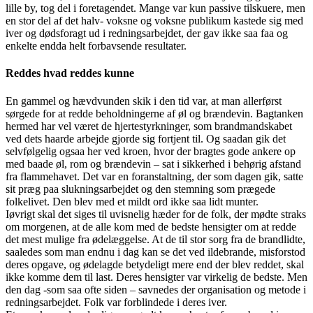
lille by, tog del i foretagendet. Mange var kun passive tilskuere, men
en stor del af det halv- voksne og voksne publikum kastede sig med
iver og dødsforagt ud i redningsarbejdet, der gav ikke saa faa og
enkelte endda helt forbavsende resultater.
Reddes hvad reddes kunne
En gammel og hævdvunden skik i den tid var, at man allerførst
sørgede for at redde beholdningerne af øl og brændevin. Bagtanken
hermed har vel været de hjertestyrkninger, som brandmandskabet
ved dets haarde arbejde gjorde sig fortjent til. Og saadan gik det
selvfølgelig ogsaa her ved kroen, hvor der bragtes gode ankere op
med baade øl, rom og brændevin – sat i sikkerhed i behørig afstand
fra flammehavet. Det var en foranstaltning, der som dagen gik, satte
sit præg paa slukningsarbejdet og den stemning som prægede
folkelivet. Den blev med et mildt ord ikke saa lidt munter.
Iøvrigt skal det siges til uvisnelig hæder for de folk, der mødte straks
om morgenen, at de alle kom med de bedste hensigter om at redde
det mest mulige fra ødelæggelse. At de til stor sorg fra de brandlidte,
saaledes som man endnu i dag kan se det ved ildebrande, misforstod
deres opgave, og ødelagde betydeligt mere end der blev reddet, skal
ikke komme dem til last. Deres hensigter var virkelig de bedste. Men
den dag -som saa ofte siden – savnedes der organisation og metode i
redningsarbejdet. Folk var forblindede i deres iver.