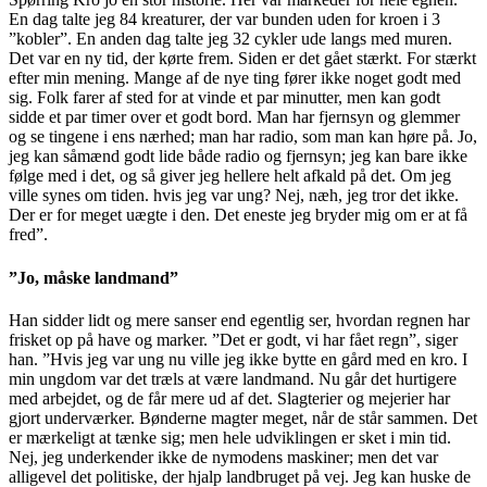
En dag talte jeg 84 kreaturer, der var bunden uden for kroen i 3
”kobler”. En anden dag talte jeg 32 cykler ude langs med muren.
Det var en ny tid, der kørte frem. Siden er det gået stærkt. For stærkt
efter min mening. Mange af de nye ting fører ikke noget godt med
sig. Folk farer af sted for at vinde et par minutter, men kan godt
sidde et par timer over et godt bord. Man har fjernsyn og glemmer
og se tingene i ens nærhed; man har radio, som man kan høre på. Jo,
jeg kan såmænd godt lide både radio og fjernsyn; jeg kan bare ikke
følge med i det, og så giver jeg hellere helt afkald på det. Om jeg
ville synes om tiden. hvis jeg var ung? Nej, næh, jeg tror det ikke.
Der er for meget uægte i den. Det eneste jeg bryder mig om er at få
fred”.
”Jo, måske landmand”
Han sidder lidt og mere sanser end egentlig ser, hvordan regnen har
frisket op på have og marker. ”Det er godt, vi har fået regn”, siger
han. ”Hvis jeg var ung nu ville jeg ikke bytte en gård med en kro. I
min ungdom var det træls at være landmand. Nu går det hurtigere
med arbejdet, og de får mere ud af det. Slagterier og mejerier har
gjort underværker. Bønderne magter meget, når de står sammen. Det
er mærkeligt at tænke sig; men hele udviklingen er sket i min tid.
Nej, jeg underkender ikke de nymodens maskiner; men det var
alligevel det politiske, der hjalp landbruget på vej. Jeg kan huske de