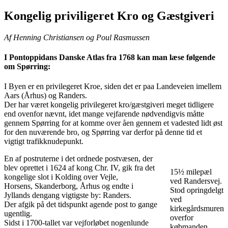
Kongelig priviligeret Kro og Gæstgiveri
Af Henning Christiansen og Poul Rasmussen
I Pontoppidans Danske Atlas fra 1768 kan man læse følgende
om Spørring:
I Byen er en privilegeret Kroe, siden det er paa Landeveien imellem
Aars (Århus) og Randers.
Der har været kongelig privilegeret kro/gæstgiveri meget tidligere
end ovenfor nævnt, idet mange vejfarende nødvendigvis måtte
gennem Spørring for at komme over åen gennem et vadested lidt øst
for den nuværende bro, og Spørring var derfor på denne tid et
vigtigt trafikknudepunkt.
En af postruterne i det ordnede postvæsen, der
blev oprettet i 1624 af kong Chr. IV, gik fra det
15½ milepæl
kongelige slot i Kolding over Vejle,
ved Randersvej.
Horsens, Skanderborg, Århus og endte i
Stod opringdelgt
Jyllands dengang vigtigste by: Randers.
ved
Der afgik på det tidspunkt agende post to gange
kirkegårdsmuren
ugentlig.
overfor
Sidst i 1700-tallet var vejforløbet nogenlunde
købmanden.