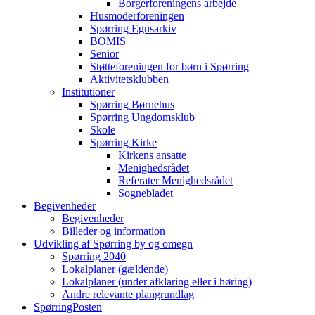
Borgerforeningens arbejde
Husmoderforeningen
Spørring Egnsarkiv
BOMIS
Senior
Støtteforeningen for børn i Spørring
Aktivitetsklubben
Institutioner
Spørring Børnehus
Spørring Ungdomsklub
Skole
Spørring Kirke
Kirkens ansatte
Menighedsrådet
Referater Menighedsrådet
Sognebladet
Begivenheder
Begivenheder
Billeder og information
Udvikling af Spørring by og omegn
Spørring 2040
Lokalplaner (gældende)
Lokalplaner (under afklaring eller i høring)
Andre relevante plangrundlag
SpørringPosten