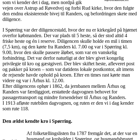
som vi kender det i dag, men nordpå gik
vejen over Astrup ad Røvedvej og forbi Rud kirke, hvor den fulgte
den endnu eksisterende bivej til Randers, og befordringen skete med
diligence.
I Spørring var der diligencestald, hvor der nu er kirkegård på hjørnet
overfor købmanden. Der var plads til 5 heste, så der stod altid 4
friske heste og én i reserve. Diligencen skulle holde en mil i timen
(7,5 km), og den kørte fra Randers kl. 7.00 og var i Spørring kl.
9.00, hvor den skulle passere åløbet, som var en vanskelig
forhindring. Det var derfor naturligt at der blev givet kongelig
privilegie til kro og gæstgiveri. Der blev skiftet heste, afleveret post
og pakker på kroen – som var datidens lokale postkontor, alt imens
de rejsende havde ophold på kroen. Efter en times rast kørte man
videre og var i Århus kl. 12.00.
Efter diligencens ophør i 1862, da jernbanen mellem Århus og
Randers var færdiggjort, erstattede dagvognen behovet for
passagertransport og mindre forsendelser til Århus og Randers.
I 1913 afløste rutebilen dagvognen, og ruten er den vi i dag kender
som rute 118.
Den ældst kendte kro i Spørring.
Af folketællingslisten fra 1787 fremgår det, at der var en
husmand og kroholder i Spørring, og husmandsbruget