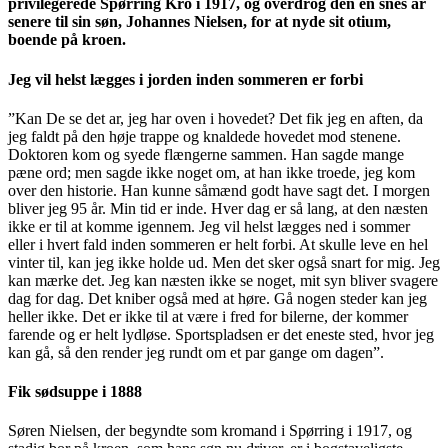
privilegerede Spørring Kro i 1917, og overdrog den en snes år
senere til sin søn, Johannes Nielsen, for at nyde sit otium,
boende på kroen.
Jeg vil helst lægges i jorden inden sommeren er forbi
”Kan De se det ar, jeg har oven i hovedet? Det fik jeg en aften, da
jeg faldt på den høje trappe og knaldede hovedet mod stenene.
Doktoren kom og syede flængerne sammen. Han sagde mange
pæne ord; men sagde ikke noget om, at han ikke troede, jeg kom
over den historie. Han kunne såmænd godt have sagt det. I morgen
bliver jeg 95 år. Min tid er inde. Hver dag er så lang, at den næsten
ikke er til at komme igennem. Jeg vil helst lægges ned i sommer
eller i hvert fald inden sommeren er helt forbi. At skulle leve en hel
vinter til, kan jeg ikke holde ud. Men det sker også snart for mig. Jeg
kan mærke det. Jeg kan næsten ikke se noget, mit syn bliver svagere
dag for dag. Det kniber også med at høre. Gå nogen steder kan jeg
heller ikke. Det er ikke til at være i fred for bilerne, der kommer
farende og er helt lydløse. Sportspladsen er det eneste sted, hvor jeg
kan gå, så den render jeg rundt om et par gange om dagen”.
Fik sødsuppe i 1888
Søren Nielsen, der begyndte som kromand i Spørring i 1917, og