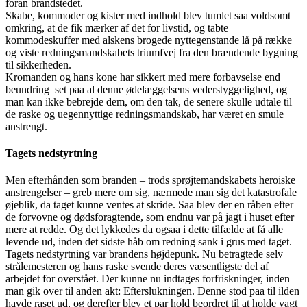
foran brandstedet.
Skabe, kommoder og kister med indhold blev tumlet saa voldsomt
omkring, at de fik mærker af det for livstid, og tabte
kommodeskuffer med alskens brogede nyttegenstande lå på række
og viste redningsmandskabets triumfvej fra den brændende bygning
til sikkerheden.
Kromanden og hans kone har sikkert med mere forbavselse end
beundring set paa al denne ødelæggelsens vederstyggelighed, og
man kan ikke bebrejde dem, om den tak, de senere skulle udtale til
de raske og uegennyttige redningsmandskab, har været en smule
anstrengt.
Tagets nedstyrtning
Men efterhånden som branden – trods sprøjtemandskabets heroiske
anstrengelser – greb mere om sig, nærmede man sig det katastrofale
øjeblik, da taget kunne ventes at skride. Saa blev der en råben efter
de forvovne og dødsforagtende, som endnu var på jagt i huset efter
mere at redde. Og det lykkedes da ogsaa i dette tilfælde at få alle
levende ud, inden det sidste håb om redning sank i grus med taget.
Tagets nedstyrtning var brandens højdepunk. Nu betragtede selv
strålemesteren og hans raske svende deres væsentligste del af
arbejdet for overstået. Der kunne nu indtages forfriskninger, inden
man gik over til anden akt: Efterslukningen. Denne stod paa til ilden
havde raset ud, og derefter blev et par hold beordret til at holde vagt