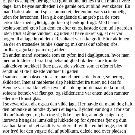
Et par eksempler, der lige saa godt kunne hentes fra en brand i vore
dage, kan belyse sandheden i de gamle ord, at blind iver skader: En
mand løb straks ind i spisekammeret, der endnu var saa temmelig
uden for farezonen. Han gik omgående til angreb paa de store
lerkrukker med syltetøj, agurker og henkogt frugt. Med haard
beslutsomhed greb han dem en efter en og kastede dem ud i gaarden
uden først at åbne vinduet, og uden at have sikret sig, at der var
nogen til at tage imod dem. Resultatet var ikke godt. Efter aktionen
laa der en trøstesløs bunke skaar og miskmask af solbær, ribs,
jordbær, agurker, pærer og æbler.
En anden mand stormede som en tyfon ind i dagligstuen, hvor man
med udfoldelse af kraft og behændighed fik den store tromle-
kakkelovn brækket i flere passende stykker, som et efter et blev
sendt ud af de lukkede vinduer til gaden.
I samme stue baksede to – tre mænd med stole, borde, sofaer og
skilderier. Intet af møblerne slap helskindet fra turen ud i det fri.
Benene var brækket eller revet af stole og borde naar de kom ud,
sofaens betræk var flænget, og skilderierne var enten uden rammer
eller med knust glas.
I soveværelset gik ogsaa den vilde jagt. Her havde en mand dog haft
den omtanke at bundte dyner i et lagen. Byldten var dog alt for stor
til døråb-ningen, og han tog sig ikke i agt for, at nogle spiger og
iturevne hængsler lumskeligt lukkede op for dynernes fjer og dun,
saa han kom ud i et sandt fyrværkeri af hvidt – en hel byge, der til
stor fryd for den yngste del af publikum, dalede ned over pladsen