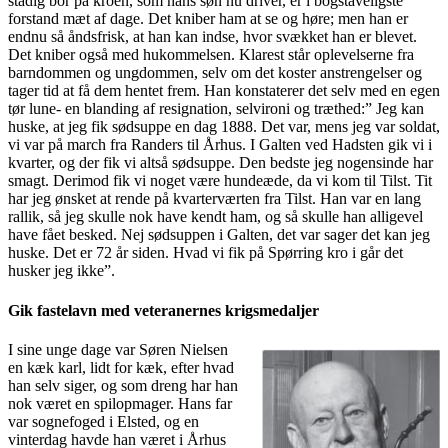
stadig bor på kroen, som hans søn nu driver, er i bogstaveligste
forstand mæt af dage. Det kniber ham at se og høre; men han er
endnu så åndsfrisk, at han kan indse, hvor svækket han er blevet.
Det kniber også med hukommelsen. Klarest står oplevelserne fra
barndommen og ungdommen, selv om det koster anstrengelser og
tager tid at få dem hentet frem. Han konstaterer det selv med en egen
tør lune- en blanding af resignation, selvironi og træthed:” Jeg kan
huske, at jeg fik sødsuppe en dag 1888. Det var, mens jeg var soldat,
vi var på march fra Randers til Århus. I Galten ved Hadsten gik vi i
kvarter, og der fik vi altså sødsuppe. Den bedste jeg nogensinde har
smagt. Derimod fik vi noget være hundeæde, da vi kom til Tilst. Tit
har jeg ønsket at rende på kvarterværten fra Tilst. Han var en lang
rallik, så jeg skulle nok have kendt ham, og så skulle han alligevel
have fået besked. Nej sødsuppen i Galten, det var sager det kan jeg
huske. Det er 72 år siden. Hvad vi fik på Spørring kro i går det
husker jeg ikke”.
Gik fastelavn med veteranernes krigsmedaljer
I sine unge dage var Søren Nielsen
en kæk karl, lidt for kæk, efter hvad
han selv siger, og som dreng har han
nok været en spilopmager. Hans far
var sognefoged i Elsted, og en
vinterdag havde han været i Århus